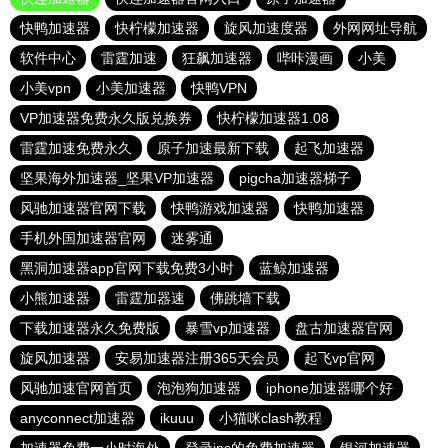
快鸭加速器
快柠檬加速器
旋风加速度器
外网网址导航
软件中心
雷霆加速
狂飙加速器
哔咔漫画
小美
小美vpn
小美加速器
快鸭VPN
VP加速器免费永久版兑换券
快柠檬加速器1.08
雷霆加速免费永久
原子加速最新下载
起飞加速器
坚果海外加速器_坚果VP加速器
pigcha加速器梯子
风驰加速器官网下载
快鸭游戏加速器
快鸭加速器
手机外国加速器官网
迷雾通
黑洞加速器app官网下载免费3小时
蓝鲸加速器
小熊加速器
雷霆加器速
佛跳墙下载
下载加速器永久免费版
暴雪vp加速器
盘古加速器官网
旋风加速器
安易加速器注册365天会员
起飞vp官网
风驰加速官网首页
泡泡狗加速器
iphone加速器哪个好
anyconnect加速器
ikuuu
小猫咪clash教程