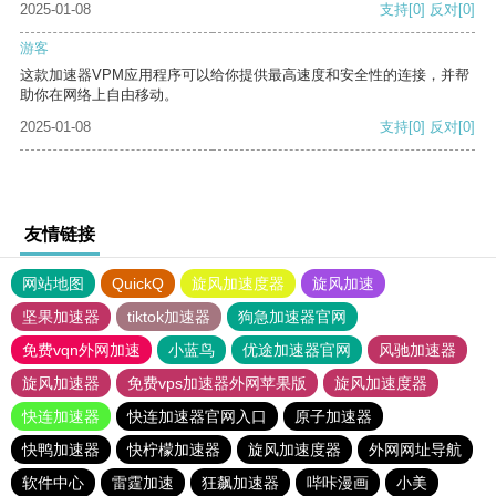
2025-01-08
支持
[0]
反对
[0]
游客
这款加速器VPM应用程序可以给你提供最高速度和安全性的连接，并帮
助你在网络上自由移动。
2025-01-08
支持
[0]
反对
[0]
友情链接
网站地图
QuickQ
旋风加速度器
旋风加速
坚果加速器
tiktok加速器
狗急加速器官网
免费vqn外网加速
小蓝鸟
优途加速器官网
风驰加速器
旋风加速器
免费vps加速器外网苹果版
旋风加速度器
快连加速器
快连加速器官网入口
原子加速器
快鸭加速器
快柠檬加速器
旋风加速度器
外网网址导航
软件中心
雷霆加速
狂飙加速器
哔咔漫画
小美