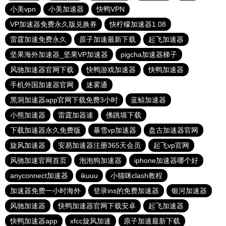
小美vpn
小美加速器
快鸭VPN
VP加速器免费永久版兑换券
快柠檬加速器1.08
雷霆加速免费永久
原子加速最新下载
起飞加速器
坚果海外加速器_坚果VP加速器
pigcha加速器梯子
风驰加速器官网下载
快鸭游戏加速器
快鸭加速器
手机外国加速器官网
迷雾通
黑洞加速器app官网下载免费3小时
蓝鲸加速器
小熊加速器
雷霆加器速
佛跳墙下载
下载加速器永久免费版
暴雪vp加速器
盘古加速器官网
旋风加速器
安易加速器注册365天会员
起飞vp官网
风驰加速官网首页
泡泡狗加速器
iphone加速器哪个好
anyconnect加速器
ikuuu
小猫咪clash教程
加速器免费一小时海外
登录ins的免费加速器
银河加速器
风驰加速器
快鸭加速器官网下载安卓
起飞加速器
快鸭加速器app
xfcc旋风加速
原子加速最新下载