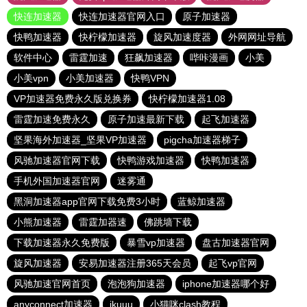
快连加速器
快连加速器官网入口
原子加速器
快鸭加速器
快柠檬加速器
旋风加速度器
外网网址导航
软件中心
雷霆加速
狂飙加速器
哔咔漫画
小美
小美vpn
小美加速器
快鸭VPN
VP加速器免费永久版兑换券
快柠檬加速器1.08
雷霆加速免费永久
原子加速最新下载
起飞加速器
坚果海外加速器_坚果VP加速器
pigcha加速器梯子
风驰加速器官网下载
快鸭游戏加速器
快鸭加速器
手机外国加速器官网
迷雾通
黑洞加速器app官网下载免费3小时
蓝鲸加速器
小熊加速器
雷霆加器速
佛跳墙下载
下载加速器永久免费版
暴雪vp加速器
盘古加速器官网
旋风加速器
安易加速器注册365天会员
起飞vp官网
风驰加速官网首页
泡泡狗加速器
iphone加速器哪个好
anyconnect加速器
ikuuu
小猫咪clash教程