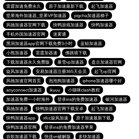
雷霆加速免费永久
原子加速最新下载
起飞加速器
坚果海外加速器_坚果VP加速器
pigcha加速器梯子
风驰加速器官网下载
快鸭游戏加速器
快鸭加速器
手机外国加速器官网
迷雾通
黑洞加速器app官网下载免费3小时
蓝鲸加速器
小熊加速器
雷霆加器速
佛跳墙下载
下载加速器永久免费版
暴雪vp加速器
盘古加速器官网
旋风加速器
安易加速器注册365天会员
起飞vp官网
风驰加速官网首页
泡泡狗加速器
iphone加速器哪个好
anyconnect加速器
ikuuu
小猫咪clash教程
加速器免费一小时海外
登录ins的免费加速器
银河加速器
风驰加速器
快鸭加速器官网下载安卓
起飞加速器
快鸭加速器app
xfcc旋风加速
原子加速最新下载
快鸭加速器官网
登录ins的免费加速器苹果
谷歌加速器下载
快连vn破解版
多快加速器