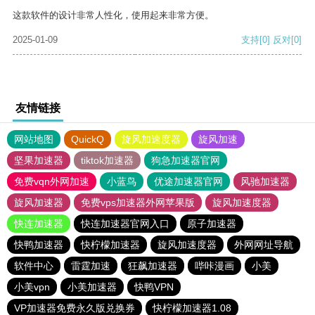
这款软件的设计非常人性化，使用起来非常方便。
2025-01-09
支持
[0]
反对
[0]
友情链接
网站地图
QuickQ
旋风加速度器
旋风加速
坚果加速器
tiktok加速器
狗急加速器官网
免费vqn外网加速
小蓝鸟
优途加速器官网
风驰加速器
旋风加速器
免费vps加速器外网苹果版
旋风加速度器
快连加速器
快连加速器官网入口
原子加速器
快鸭加速器
快柠檬加速器
旋风加速度器
外网网址导航
软件中心
雷霆加速
狂飙加速器
哔咔漫画
小美
小美vpn
小美加速器
快鸭VPN
VP加速器免费永久版兑换券
快柠檬加速器1.08